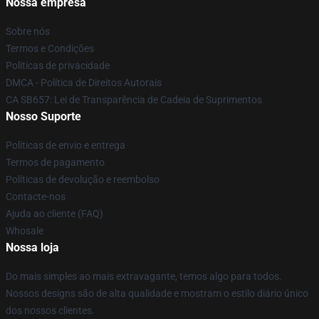
Nossa empresa
Sobre nós
Termos e Condições
Políticas de privacidade
DMCA - Política de Direitos Autorais
CA SB657: Lei de Transparência de Cadeia de Suprimentos
Nosso Suporte
Políticas de envio e entrega
Termos de pagamento
Políticas de devolução e reembolso
Contacte-nos
Ajuda ao cliente (FAQ)
Whosale
Nossa loja
Do mais simples ao mais extravagante, temos algo para todos.
Nossos designs são de alta qualidade e mostram o estilo diário único
dos nossos clientes.