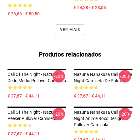
€ 24,38 - € 28,06
€ 26,68 - € 50,50
VER MAIS
Produtos relacionados
Call Of The Night - Nazuna
Nazuna Nanakusa Call Of The
-20%
-20%
Dedo Médio Pullover Camiseta
Night Camiseta De Pulôver
€ 37,67 - € 44,11
€ 37,67 - € 44,11
Call Of The Night - Nazuna
Nazuna Nanakusa Call Of The
-20%
-20%
Peeker Pullover Camiseta
Night Anime Roxo Design
Pullover Camisola
€ 37,67 - € 44,11