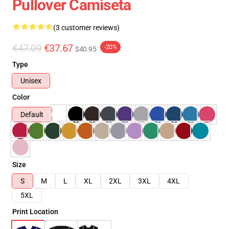
Pullover Camiseta
(3 customer reviews)
€47.09
€37.67
-20%
$40.95
Type
Unisex
Color
Default
Size
S
M
L
XL
2XL
3XL
4XL
5XL
Print Location