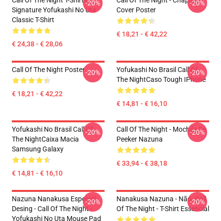
Call Of The Night T-Shirts -
Call Of The Night - Chapter
-20%
-20%
Signature Yofukashi No Uta
Cover Poster
Classic T-Shirt
€ 18,21 - € 42,22
€ 24,38 - € 28,06
Call Of The Night Poster
Yofukashi No Brasil Call Of
-20%
-20%
The NightCaso Tough IPhone
€ 18,21 - € 42,22
€ 14,81 - € 16,10
Yofukashi No Brasil Call Of
Call Of The Night - Mochila De
-20%
-20%
The NightCaixa Macia
Peeker Nazuna
Samsung Galaxy
€ 33,94 - € 38,18
€ 14,81 - € 16,10
Nazuna Nanakusa Especial
Nanakusa Nazuna - Não. Call
-20%
-20%
Desing - Call Of The Night -
Of The Night - T-Shirt Essencial
Yofukashi No Uta Mouse Pad