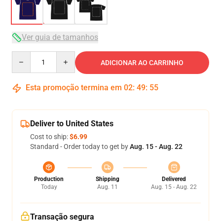
Ver guia de tamanhos
Quantity
ADICIONAR AO CARRINHO
Esta promoção termina em
02
:
49
:
54
Deliver to United States
Cost to ship:
$6.99
Standard - Order today to get by
Aug. 15 - Aug. 22
Production
Shipping
Delivered
Today
Aug. 11
Aug. 15 - Aug. 22
Transação segura