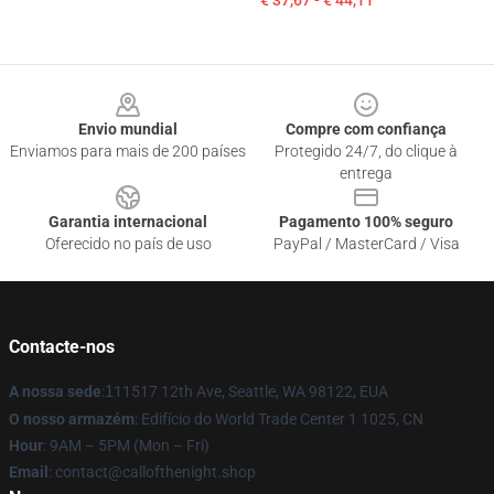
€ 37,67 - € 44,11
Footer
Envio mundial
Compre com confiança
Enviamos para mais de 200 países
Protegido 24/7, do clique à
entrega
Garantia internacional
Pagamento 100% seguro
Oferecido no país de uso
PayPal / MasterCard / Visa
Contacte-nos
A nossa sede
:
1
11517 12th Ave, Seattle, WA 98122, EUA
O nosso armazém
: Edifício do World Trade Center 1 1025, CN
Hour
: 9AM – 5PM (Mon – Fri)
Email
: contact@callofthenight.shop